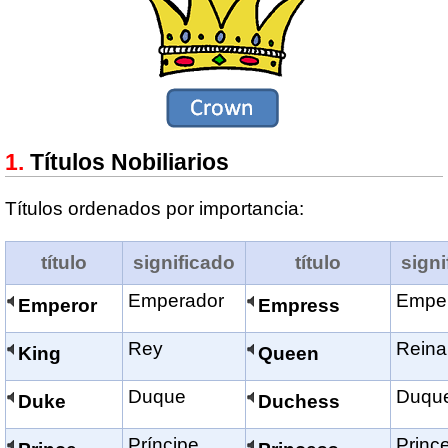
Títulos Nobiliarios
Títulos ordenados por importancia:
título
significado
título
signi
Emperador
Emper
Emperor
Empress
Rey
Reina
King
Queen
Duque
Duqu
Duke
Duchess
Príncipe
Princ