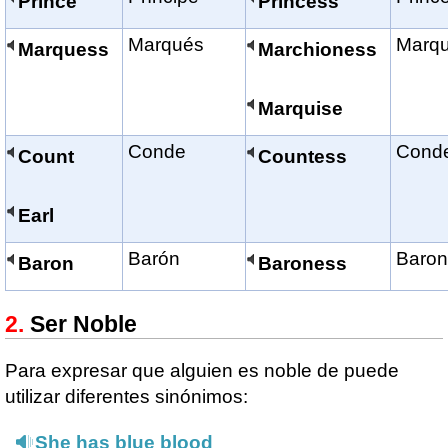
Prince
Princess
Marqués
Marq
Marquess
Marchioness
Marquise
Conde
Cond
Count
Countess
Earl
Barón
Baro
Baron
Baroness
Ser Noble
Para expresar que alguien es noble de puede
utilizar diferentes sinónimos:
She has blue blood