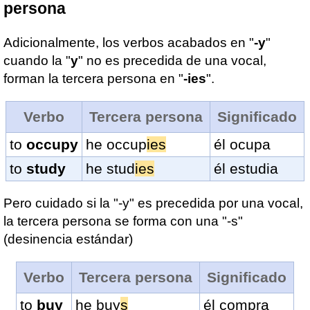
persona
Adicionalmente, los verbos acabados en "
-y
"
cuando la "
y
" no es precedida de una vocal,
forman la tercera persona en "
-ies
".
Verbo
Tercera persona
Significado
to
occupy
he occup
ies
él ocupa
to
study
he stud
ies
él estudia
Pero cuidado si la "-y" es precedida por una vocal,
la tercera persona se forma con una "-s"
(desinencia estándar)
Verbo
Tercera persona
Significado
to
buy
he buy
s
él compra