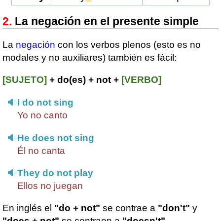
La negación en el presente simple
La
negación
con los verbos plenos (esto es no
modales y no auxiliares) también es fácil:
[SUJETO]
+ do(es) + not +
[VERBO]
I do not sing
Yo no canto
He does not sing
Él no canta
They do not play
Ellos no juegan
En inglés el
"do + not"
se contrae a
"don't"
y
"does + not"
se contraen a
"doesn't"
.