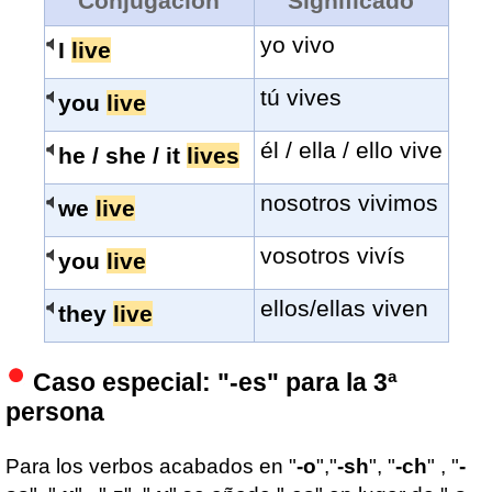
Conjugación
Significado
yo vivo
I
live
tú vives
you
live
él / ella / ello vive
he / she / it
lives
nosotros vivimos
we
live
vosotros vivís
you
live
ellos/ellas viven
they
live
Caso especial: "-es" para la 3ª
persona
Para los verbos acabados en "
-o
","
-sh
", "
-ch
" , "
-