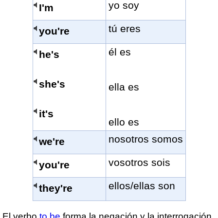
yo soy
I'm
tú eres
you're
él es
he's
she's
ella es
it's
ello es
nosotros somos
we're
vosotros sois
you're
ellos/ellas son
they're
El verbo
to be
forma la negación y la interrogación