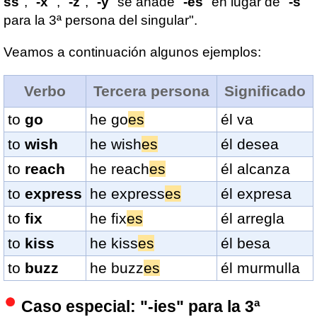
ss
", "
-x
" , "
-z
", "
-y
" se añade "
-es
" en lugar de "
-s
para la 3ª persona del singular".
Veamos a continuación algunos ejemplos:
Verbo
Tercera persona
Significado
to
go
he go
es
él va
to
wish
he wish
es
él desea
to
reach
he reach
es
él alcanza
to
express
he express
es
él expresa
to
fix
he fix
es
él arregla
to
kiss
he kiss
es
él besa
to
buzz
he buzz
es
él murmulla
Caso especial: "-ies" para la 3ª