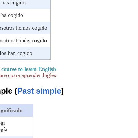
ú has cogido
l ha cogido
osotros hemos cogido
osotros habéis cogido
llos han cogido
course to learn English
rso para aprender Inglés
ple (
Past simple
)
ignificado
ogí
ogía