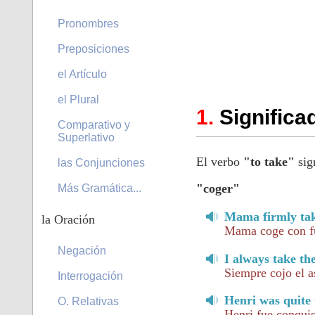
Pronombres
Preposiciones
el Artículo
el Plural
Significa
Comparativo y
Superlativo
El verbo
"to take"
sign
las Conjunciones
"coger"
Más Gramática...
Mama firmly ta
la Oración
Mama coge con f
Negación
I always take the
Siempre cojo el as
Interrogación
Henri was quite
O. Relativas
Henri fue conquis