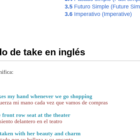
3.5
Futuro Simple (Future Sim
3.6
Imperativo (Imperative)
do de take en inglés
ifica:
kes my hand whenever we go shopping
uerza mi mano cada vez que vamos de compras
 front row seat at the theater
iento delantero en el teatro
 taken with her beauty and charm
tado por su belleza y su encanto