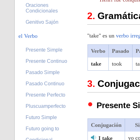
Oraciones
Condicionales
Gramática
Genitivo Sajón
"take" es un
verbo irre
el Verbo
Presente Simple
Verbo
Pasado
P
Presente Continuo
take
took
t
Pasado Simple
Conjugaci
Pasado Continuo
Presente Perfecto
Presente S
Pluscuamperfecto
Futuro Simple
Conjugación
Si
Futuro going to
yo c
I take
Condicional