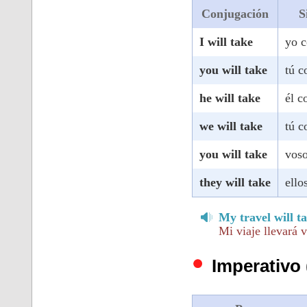
Conjugación
S
I will take
yo c
you will take
tú c
he will take
él c
we will take
tú c
you will take
voso
they will take
ello
My travel will t
Mi viaje llevará 
Imperativo 