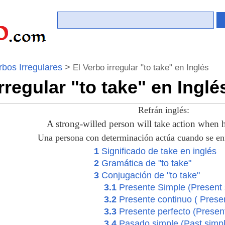
rbos Irregulares
>
El Verbo irregular "to take" en Inglés
rregular "to take" en Inglé
Refrán inglés:
A strong-willed person will take action when he
Una persona con determinación actúa cuando se enfr
1
Significado de take en inglés
2
Gramática de "to take"
3
Conjugación de "to take"
3.1
Presente Simple (Present 
3.2
Presente continuo ( Prese
3.3
Presente perfecto (Present
3.4
Pasado simple (Past simpl