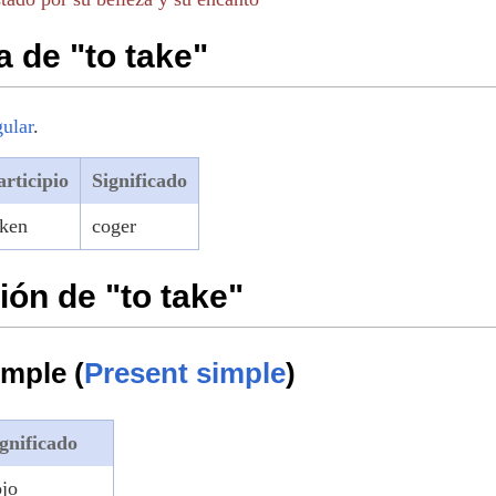
 de "to take"
gular
.
articipio
Significado
aken
coger
ón de "to take"
imple (
Present simple
)
gnificado
ojo