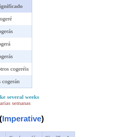
ignificado
ogeré
ogerás
ogerá
ogerás
tros cogeréis
s cogerán
ake several weeks
varias semanas
(
Imperative
)