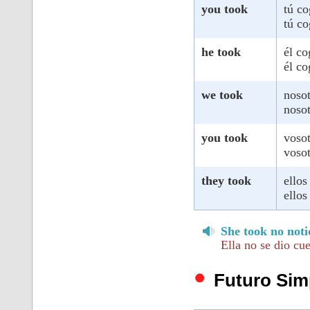
you took
tú co
tú co
he took
él co
él co
we took
noso
noso
you took
vosot
vosot
they took
ellos
ellos
She took no noti
Ella no se dio cu
Futuro Sim