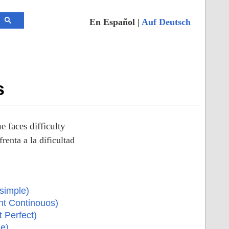
En Español |
Auf Deutsch
s
 faces difficulty
enta a la dificultad
simple)
nt Continouos)
 Perfect)
e)