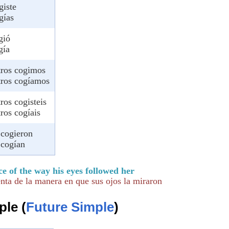
giste
gías
gió
gía
tros cogimos
tros cogíamos
ros cogisteis
ros cogíais
 cogieron
 cogían
ce of the way his eyes followed her
enta de la manera en que sus ojos la miraron
ple (
Future Simple
)