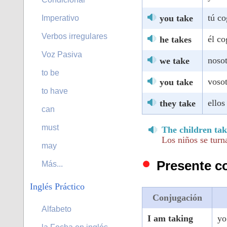
tú co
you take
Imperativo
Verbos irregulares
él co
he takes
Voz Pasiva
noso
we take
to be
vosot
you take
to have
ellos
they take
can
must
The children tak
Los niños se turn
may
Presente c
Más...
Inglés Práctico
Conjugación
Alfabeto
I am taking
yo