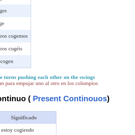
ges
ge
tros cogemos
ros cogéis
 cogen
e turns pushing each other on the swings
an para empujar uno al otro en los columpios
ontinuo (
Present Continouos
)
Significado
 estoy cogiendo