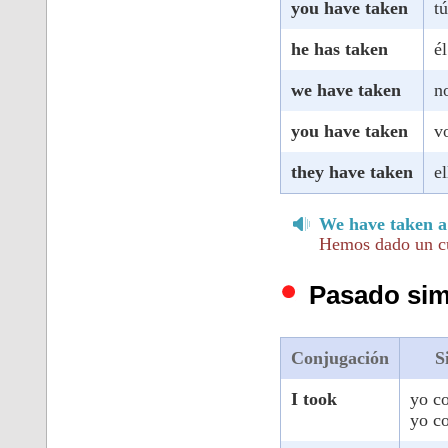
you have taken
t
he has taken
é
we have taken
n
you have taken
v
they have taken
e
We have taken a 
Hemos dado un cu
Pasado sim
Conjugación
S
I took
yo c
yo c