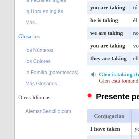
la Fecha en inglés
you are taking
tú
la Hora en inglés
he is taking
él
Más...
we are taking
no
Glosarios
you are taking
vo
los Números
they are taking
el
los Colores
la Familia (parentescos)
Glen is taking th
Glen está tomando
Más Glosarios...
Presente pe
Otros Idiomas
AlemanSencillo.com
Conjugación
I have taken
y