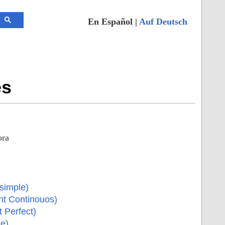
En Español |
Auf Deutsch
és
ora
simple)
nt Continouos)
 Perfect)
e)