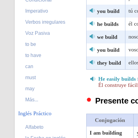
tú c
you build
Imperativo
Verbos irregulares
él c
he builds
Voz Pasiva
noso
we build
to be
voso
you build
to have
ello
they build
can
must
He easily builds
Él construye fáci
may
Presente c
Más...
Inglés Práctico
Conjugación
Alfabeto
I am building