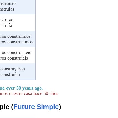
nstruiste
nstruías
nstruyó
nstruía
tros construimos
tros construíamos
ros construisteis
ros construíais
 construyeron
 construían
se over 50 years ago.
imos nuestra casa hace 50 años
ple (
Future Simple
)