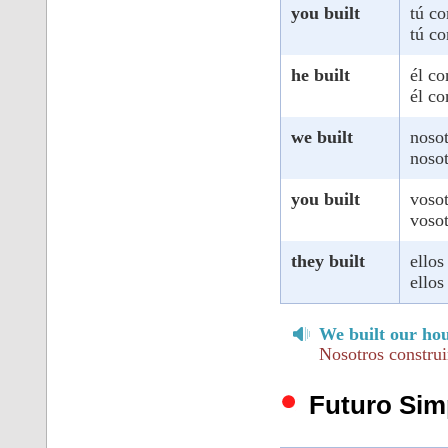
you built
tú co
tú co
he built
él co
él co
we built
noso
noso
you built
vosot
vosot
they built
ellos
ellos
We built our hou
Nosotros constru
Futuro Sim