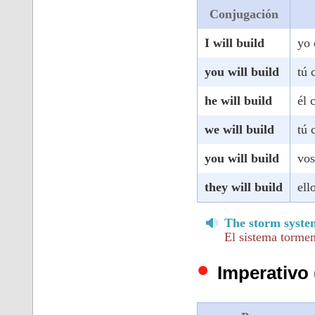
Conjugación
I will build
yo 
you will build
tú 
he will build
él 
we will build
tú 
you will build
vos
they will build
ell
The storm system
El sistema tormen
Imperativo 