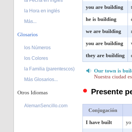
la Fecha en inglés
you are building
la Hora en inglés
he is building
Más...
we are building
Glosarios
you are building
los Números
they are building
los Colores
la Familia (parentescos)
Our town is bui
Nuestra ciudad es
Más Glosarios...
Presente pe
Otros Idiomas
AlemanSencillo.com
Conjugación
I have built
yo