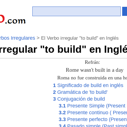
rbos Irregulares
>
El Verbo irregular "to build" en Inglés
rregular "to build" en Ingl
Refrán:
Rome wasn't built in a day
Roma no fue construida en una h
1
Significado de build en inglés
2
Gramática de 'to build'
3
Conjugación de build
3.1
Presente Simple (Present 
3.2
Presente continuo ( Prese
3.3
Presente perfecto (Present
3.4
Pasado simple (Past simpl