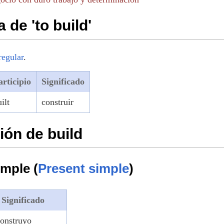
 de 'to build'
regular
.
articipio
Significado
ilt
construir
ón de build
imple (
Present simple
)
Significado
construyo