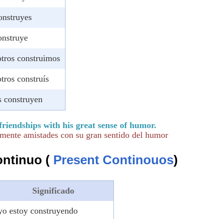
onstruyes
onstruye
tros construimos
tros construís
s construyen
 friendships with his great sense of humor.
lmente amistades con su gran sentido del humor
ontinuo (
Present Continouos
)
Significado
yo estoy construyendo