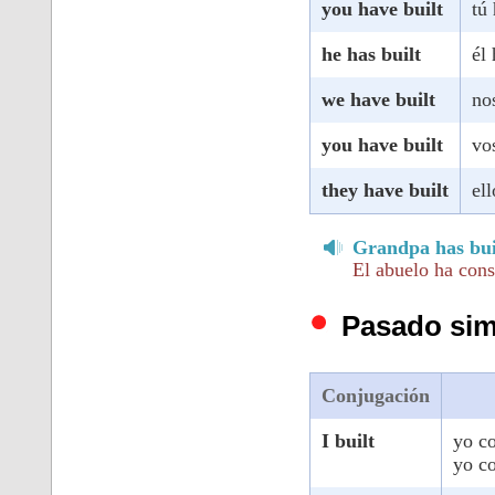
you have built
tú
he has built
él
we have built
no
you have built
vo
they have built
el
Grandpa has buil
El abuelo ha cons
Pasado sim
Conjugación
I built
yo co
yo co