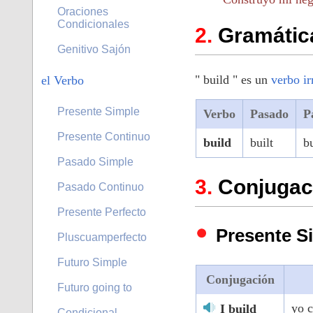
Oraciones
Condicionales
Gramática
Genitivo Sajón
" build " es un
verbo ir
el Verbo
Presente Simple
Verbo
Pasado
P
Presente Continuo
build
built
bu
Pasado Simple
Conjugaci
Pasado Continuo
Presente Perfecto
Presente S
Pluscuamperfecto
Futuro Simple
Conjugación
Futuro going to
yo 
I build
Condicional