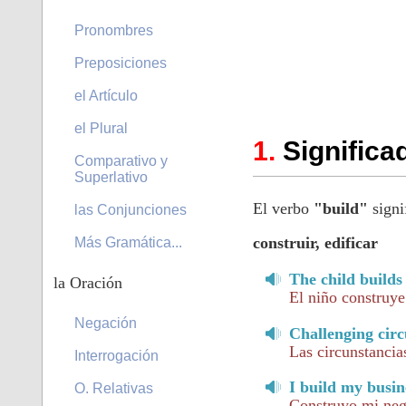
Pronombres
Preposiciones
el Artículo
el Plural
Significa
Comparativo y
Superlativo
El verbo
"build"
signi
las Conjunciones
construir, edificar
Más Gramática...
The child builds 
la Oración
El niño construye
Negación
Challenging circ
Las circunstancias
Interrogación
I build my busi
O. Relativas
Construyo mi neg