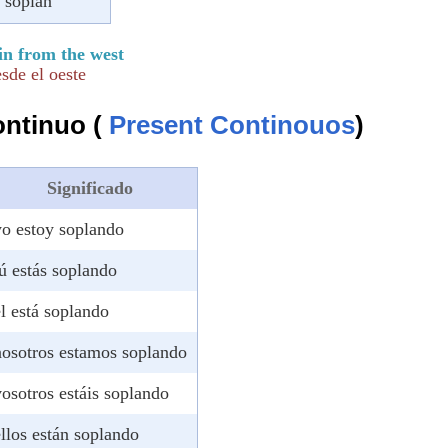
s soplan
in from the west
sde el oeste
ontinuo (
Present Continouos
)
Significado
yo estoy soplando
tú estás soplando
él está soplando
nosotros estamos soplando
vosotros estáis soplando
ellos están soplando