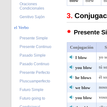
blow
blew
b
Oraciones
Condicionales
Conjugaci
Genitivo Sajón
el Verbo
Presente S
Presente Simple
Presente Continuo
Conjugación
S
Pasado Simple
yo s
I blow
Pasado Continuo
tú s
you blow
Presente Perfecto
él s
he blows
Pluscuamperfecto
noso
we blow
Futuro Simple
voso
you blow
Futuro going to
Condicional