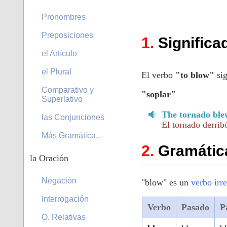
Pronombres
Preposiciones
Significa
el Artículo
el Plural
El verbo
"to blow"
sig
Comparativo y
"soplar"
Superlativo
The tornado ble
las Conjunciones
El tornado derrib
Más Gramática...
Gramática
la Oración
Negación
"blow" es un
verbo irr
Interrogación
Verbo
Pasado
P
O. Relativas