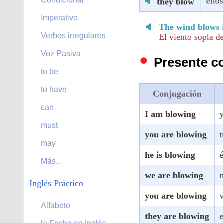
ello
they blow
Imperativo
The wind blows 
Verbos irregulares
El viento sopla de
Voz Pasiva
Presente c
to be
to have
Conjugación
can
I am blowing
must
you are blowing
may
he is blowing
Más...
we are blowing
Inglés Práctico
you are blowing
Alfabeto
they are blowing