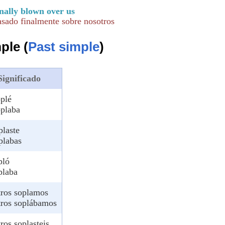
nally blown over us
asado finalmente sobre nosotros
ple (
Past simple
)
Significado
oplé
oplaba
plaste
plabas
pló
plaba
tros soplamos
tros soplábamos
ros soplasteis