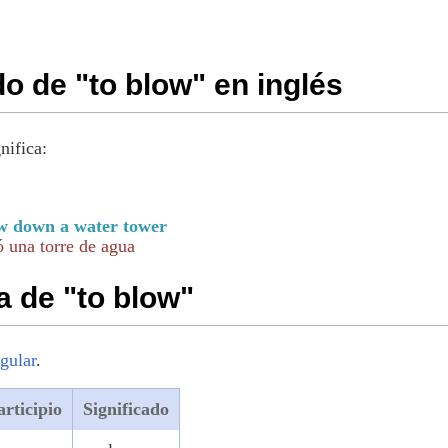
do de "to blow" en inglés
nifica:
w down a water tower
ó una torre de agua
 de "to blow"
egular
.
articipio
Significado