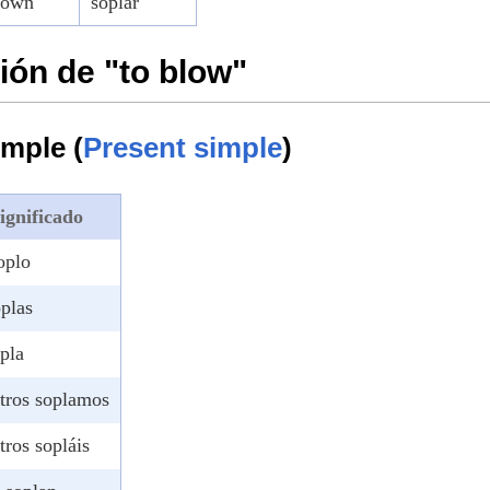
lown
soplar
ón de "to blow"
imple (
Present simple
)
ignificado
oplo
oplas
opla
tros soplamos
tros sopláis