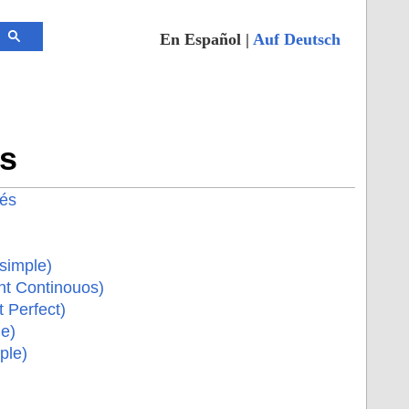
En Español |
Auf Deutsch
és
lés
simple)
nt Continouos)
 Perfect)
e)
ple)