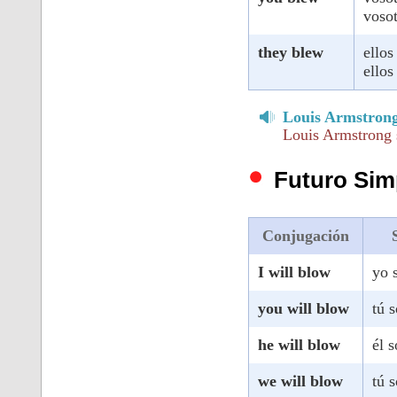
vosot
they blew
ellos
ellos
Louis Armstrong
Louis Armstrong 
Futuro Sim
Conjugación
I will blow
yo 
you will blow
tú 
he will blow
él s
we will blow
tú 