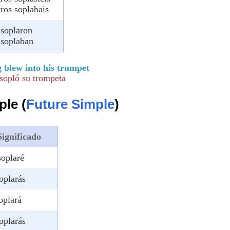
ros soplabais
 soplaron
 soplaban
 blew into his trumpet
sopló su trompeta
ple (
Future Simple
)
Significado
soplaré
soplarás
oplará
soplarás