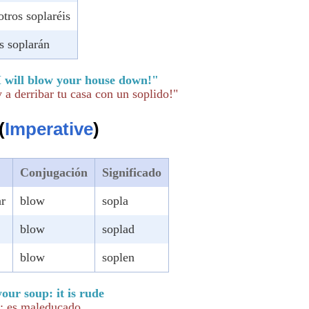
otros soplaréis
os soplarán
I will blow your house down!"
 a derribar tu casa con un soplido!"
(
Imperative
)
Conjugación
Significado
ar
blow
sopla
blow
soplad
blow
soplen
our soup: it is rude
a: es maleducado