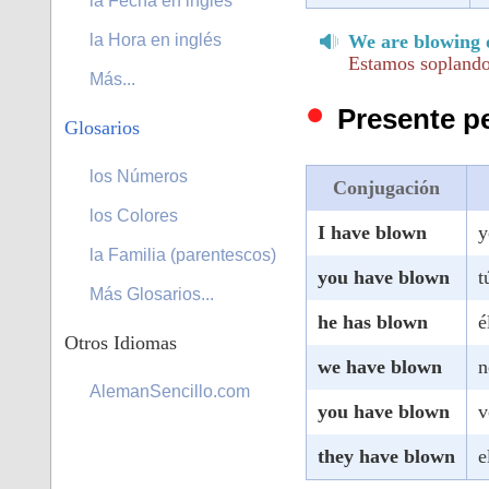
la Fecha en inglés
la Hora en inglés
We are blowing o
Estamos soplando
Más...
Presente pe
Glosarios
los Números
Conjugación
los Colores
I have blown
y
la Familia (parentescos)
you have blown
t
Más Glosarios...
he has blown
é
Otros Idiomas
we have blown
n
AlemanSencillo.com
you have blown
v
they have blown
e