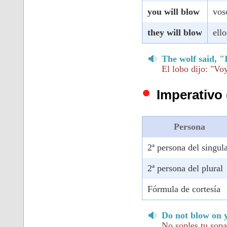
you will blow
vos
they will blow
ell
The wolf said, "
El lobo dijo: "Voy
Imperativo 
Persona
2ª persona del singul
2ª persona del plural
Fórmula de cortesía
Do not blow on y
No soples tu sop