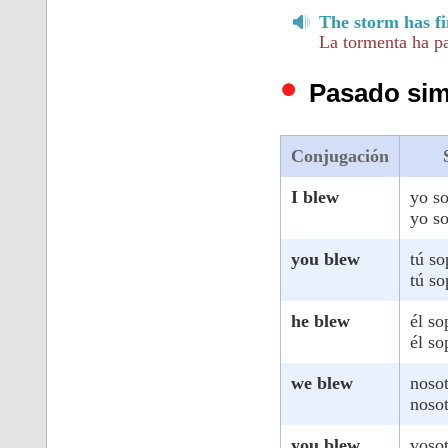
The storm has fi
La tormenta ha p
Pasado sim
Conjugación
I blew
yo s
yo s
you blew
tú so
tú so
he blew
él so
él so
we blew
noso
noso
you blew
vosot