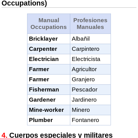
Occupations)
Manual
Profesiones
Occupations
Manuales
Bricklayer
Albañil
Carpenter
Carpintero
Electrician
Electricista
Farmer
Agricultor
Farmer
Granjero
Fisherman
Pescador
Gardener
Jardinero
Mine-worker
Minero
Plumber
Fontanero
Cuerpos especiales y militares