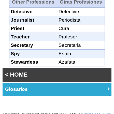
Other Professions
Otras Profesiones
Detective
Detective
Journalist
Periodista
Priest
Cura
Teacher
Profesor
Secretary
Secretaria
Spy
Espía
Stewardess
Azafata
< HOME
Glosarios
Copyright www.InglesSencillo.com 2008-2026 v9|
Privacidad
|
Aviso